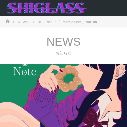
ホーム
NEWS
RELEASE：「Emerald Note」YouTub…
NEWS
お知らせ