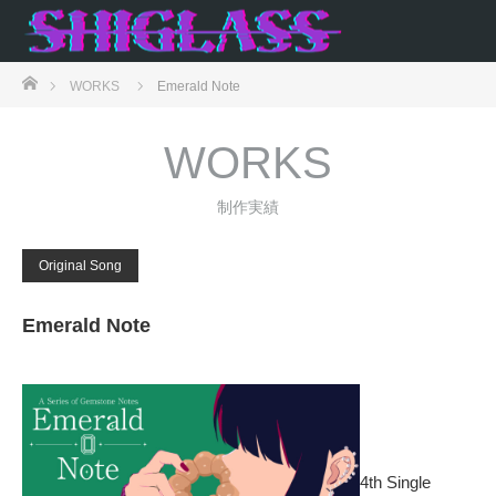
ホーム
WORKS
Emerald Note
WORKS
制作実績
Original Song
Emerald Note
4th Single